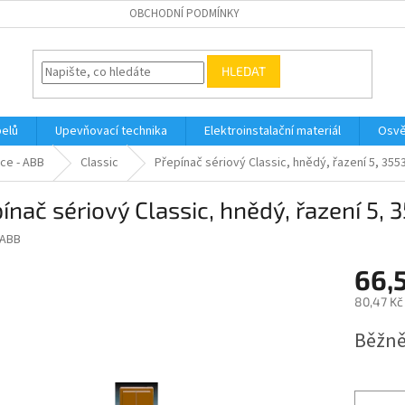
OBCHODNÍ PODMÍNKY
HLEDAT
belů
Upevňovací technika
Elektroinstalační materiál
Osvě
ce - ABB
Classic
Přepínač sériový Classic, hnědý, řazení 5, 35
ínač sériový Classic, hnědý, řazení 5
ABB
66,
80,47 Kč
Měrná
Běžně
cena: