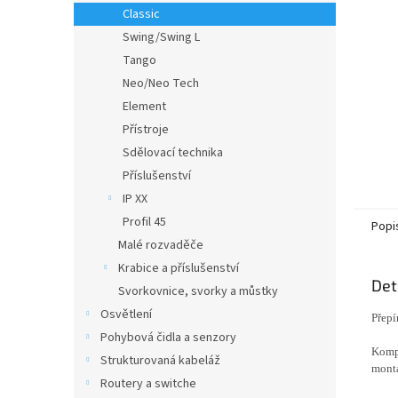
n
Classic
e
Swing/Swing L
l
Tango
Neo/Neo Tech
Element
Přístroje
Sdělovací technika
Příslušenství
IP XX
Profil 45
Popi
Malé rozvaděče
Krabice a příslušenství
Det
Svorkovnice, svorky a můstky
Osvětlení
Přepí
Pohybová čidla a senzory
Kompl
Strukturovaná kabeláž
mont
Routery a switche