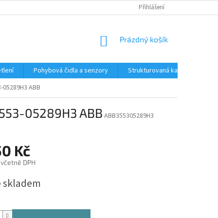
Přihlášení
NÁKUPNÍ
Prázdný košík
KOŠÍK
tlení
Pohybová čidla a senzory
Strukturovaná kabeláž
R
53-05289H3 ABB
, 3553-05289H3 ABB
ABB355305289H3
50 Kč
 včetně DPH
 skladem