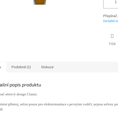
Přepínač.
Detailní 
TISK
s
Podobné (1)
Diskuze
ailní popis produktu
nač sériový design Classic.
etní přístroj, určen pouze pro elektroinstalace s pevnými vodiči, nejsou určeny p
áž.