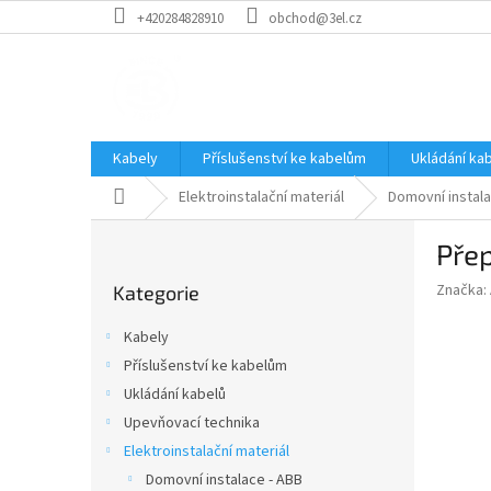
Přejít
+420284828910
obchod@3el.cz
na
obsah
Kabely
Příslušenství ke kabelům
Ukládání ka
Domů
Elektroinstalační materiál
Domovní instala
P
Přep
o
Přeskočit
s
Značka:
Kategorie
kategorie
t
r
Kabely
a
Příslušenství ke kabelům
n
Ukládání kabelů
n
í
Upevňovací technika
p
Elektroinstalační materiál
a
Domovní instalace - ABB