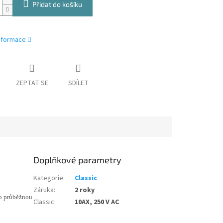
Přidat do košíku
informace
ZEPTAT SE
SDÍLET
Doplňkové parametry
Kategorie
:
Classic
Záruka
:
2 roky
ro průběžnou
Classic
:
10AX, 250 V AC